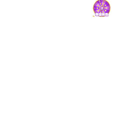
了最直接有效的方法。
随着转会窗口临近，多特蒙德必须迅速采取行动，以
确保能获得理想价格并尽快解决财务困境。这种情况
下，各大俱乐部都可能趁机低价引进他们心仪已久的
球员，从而形成一种恶性循环，对多特蒙德造成进一
步损失。
3、球员转会市场影响分析
尽管转会市场为各大俱乐部提供了机会，但同时也充
满挑战。在当前经济形势下，各队对待转会策略更加
谨慎。一方面，他们希望通过交易补强阵容；另一方
面，又担心高额投入可能导致更大的财务风险。
尤其是在多特蒙德面临财政紧缩的大背景下，这种矛