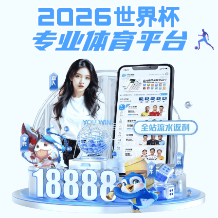
注册入口
全天更新 ·
新澳彩官方网站
赛事实时同步
无论您身在何处，
新澳彩官方网站APP
为您带来高
速、高清、稳定的观赛体验。
下载客户端
网页端访问