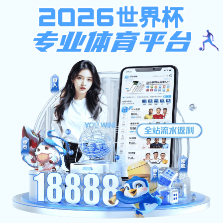
注册入口
全天更新 ·
新澳彩官方网站
赛事实时同步
无论您身在何处，
新澳彩官方网站APP
为您带来高
速、高清、稳定的观赛体验。
下载客户端
网页端访问