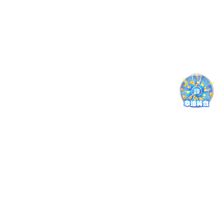
如愿取胜，这使得积分榜上的差距逐渐扩大。此外，
由于伤病问题，他们不得不调整阵容，但这种变化往
往导致整体默契下降，从而影响到比赛结果。
总体而言，两队近期表现明显分化，而这直接影响到
了外界对他们夺冠前景的评估。若要逆转局面，曼城
需要尽快找到解决方案，以恢复昔日统治力；否则，
他们将难以缩小与阿森纳之间愈发显著的差距。
3、阵容深度与轮换能力
第三个方面是阵容深度与轮换能力，这是影响球队长
线竞争力的重要因素。阿森纳本赛季引入了一批优秀
的新援，并且主教练善于利用年轻球员，使得团队整
体实力大幅提升。而且由于战术灵活，多名球员能够
适应不同位置，为教练提供更多选择空间。这种灵活