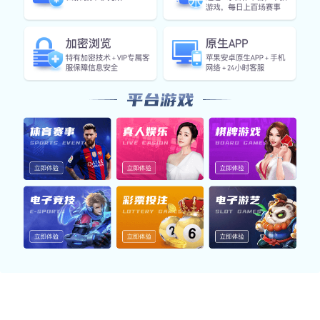
球队文化的一部分，这一成就至今仍被津津乐道。这
种精神遗产不断激励着新一代球员，使他们在追求胜
利时有着更强烈的目标感，从而提升了整体士气并增
强了夺冠信心。
2、近期表现与状态
其次，从本赛季初期至今，阿森纳在各项赛事中的表
现可谓是稳中向好。他们以极高的胜率在联赛中占据
领先地位，不仅展现出了良好的进攻效率，也强化了
防守体系。特别是在面对强队时，阿森纳能够保持团
结一致，以集体力量克服困难，这充分反映出球队状
态正佳。
而曼城虽然依旧是一支实力强劲的队伍，但他们本赛
季却经历了一些起伏。在一些关键比赛中，他们未能